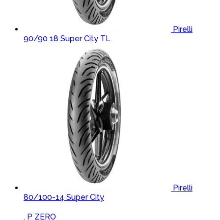
Pirelli
90/90 18 Super City TL
Pirelli
80/100-14 Super City
Brands Carousel
. P ZERO