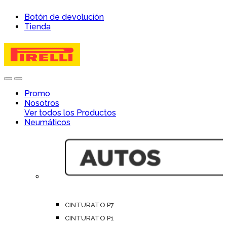
Skip
Skip
Botón de devolución
to
to
Tienda
navigation
content
Open
Close
Promo
Nosotros
Ver todos los Productos
Neumáticos
CINTURATO P7
CINTURATO P1