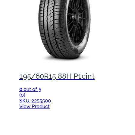
195/60R15 88H P1cint
0
out of 5
(0)
SKU: 2255500
View Product