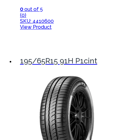
0
out of 5
(0)
SKU: 4410600
View Product
195/65R15 91H P1cint