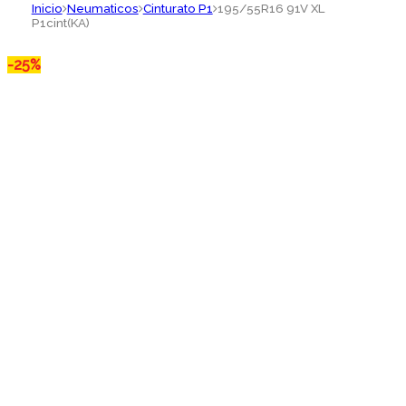
Inicio
Neumaticos
Cinturato P1
195/55R16 91V XL
P1cint(KA)
-
25%