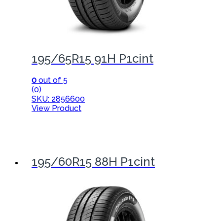
195/65R15 91H P1cint
0
out of 5
(0)
SKU: 2856600
View Product
195/60R15 88H P1cint