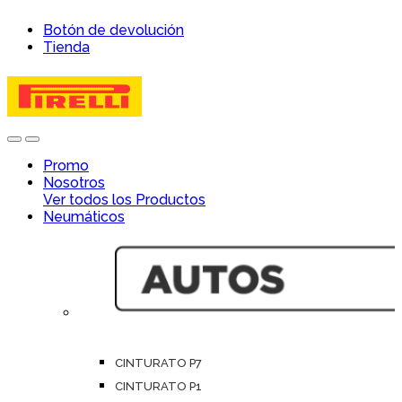
Skip
Skip
Botón de devolución
to
to
Tienda
navigation
content
Open
Close
Promo
Nosotros
Ver todos los Productos
Neumáticos
CINTURATO P7
CINTURATO P1