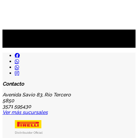
Suscribite al newsletter
...y recibirás primero
nuestras ofertas
Contacto
Avenida Savio 83, Río Tercero
5850
3571 595430
Ver más sucursales
Distribuidor Oficial