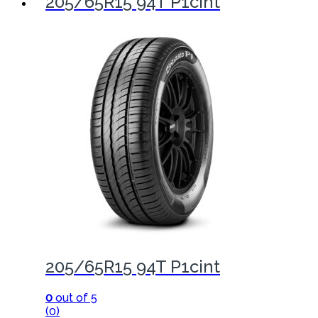
205/65R15 94T P1cint
205/65R15 94T P1cint
0
out of 5
(0)