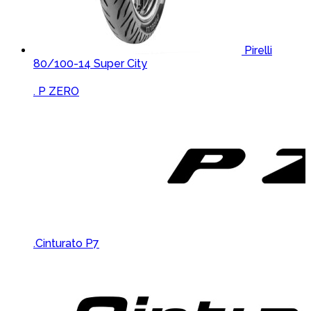
Pirelli
80/100-14 Super City
Brands Carousel
. P ZERO
.Cinturato P7