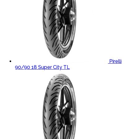
Pirelli
90/90 18 Super City TL