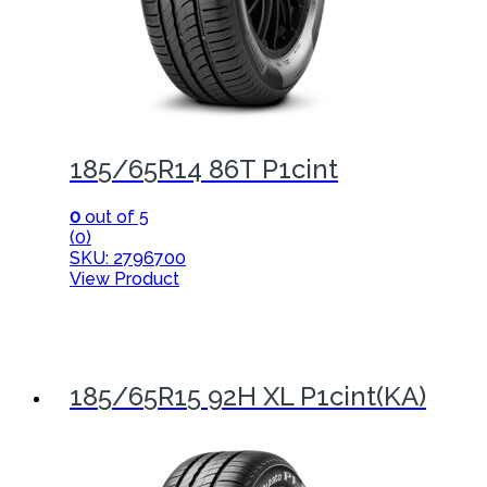
185/65R14 86T P1cint
0
out of 5
(0)
SKU: 2796700
View Product
185/65R15 92H XL P1cint(KA)