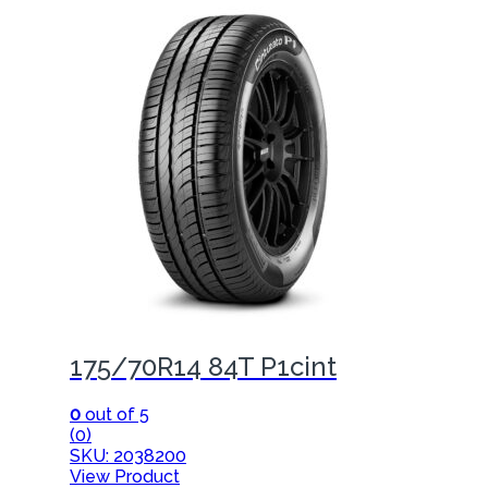
175/70R14 84T P1cint
0
out of 5
(0)
SKU: 2038200
View Product