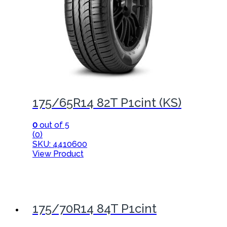
175/65R14 82T P1cint (KS)
0
out of 5
(0)
SKU: 4410600
View Product
175/70R14 84T P1cint