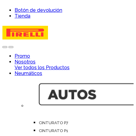
Skip
Skip
Botón de devolución
to
to
Tienda
navigation
content
Open
Close
Promo
Nosotros
Ver todos los Productos
Neumáticos
CINTURATO P7
CINTURATO P1