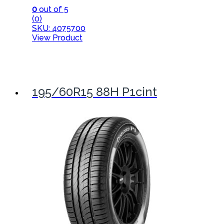
0
out of 5
(0)
SKU: 4075700
View Product
195/60R15 88H P1cint