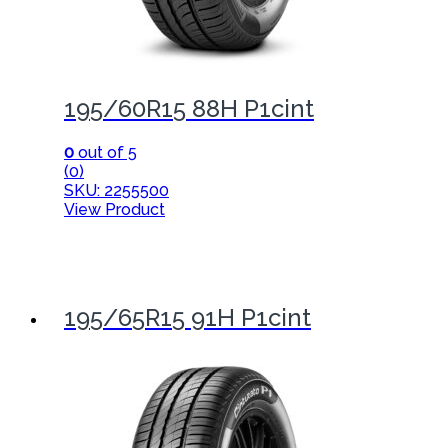
195/60R15 88H P1cint
0
out of 5
(0)
SKU: 2255500
View Product
195/65R15 91H P1cint