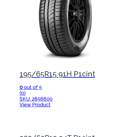
195/65R15 91H P1cint
0
out of 5
(0)
SKU: 2856600
View Product