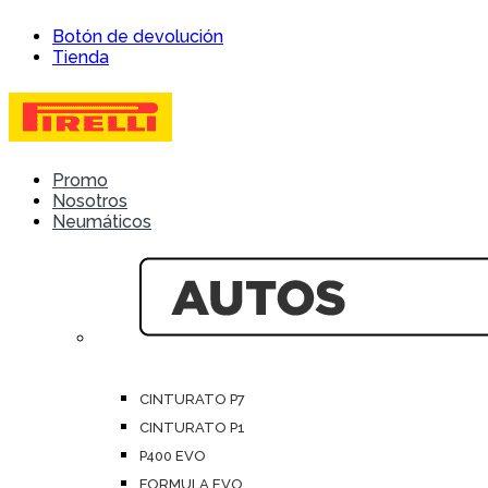
Skip
Skip
Botón de devolución
to
to
Tienda
navigation
content
Promo
Nosotros
Neumáticos
CINTURATO P7
CINTURATO P1
P400 EVO
FORMULA EVO