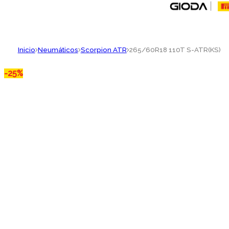
Inicio
Neumáticos
Scorpion ATR
265/60R18 110T S-ATR(KS)
-
25%