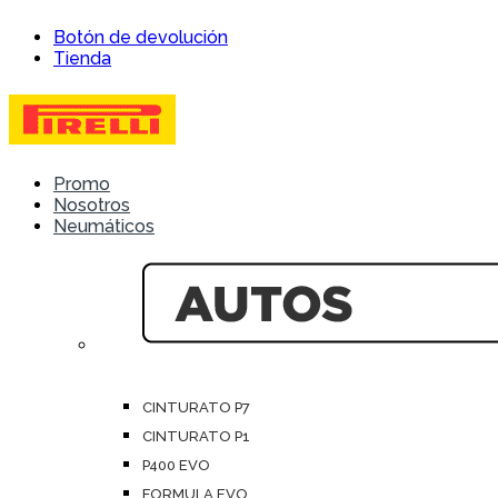
Skip
Skip
Botón de devolución
to
to
Tienda
navigation
content
Promo
Nosotros
Neumáticos
CINTURATO P7
CINTURATO P1
P400 EVO
FORMULA EVO