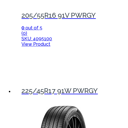
205/55R16 91V PWRGY
0
out of 5
(0)
SKU: 4095100
View Product
225/45R17 91W PWRGY