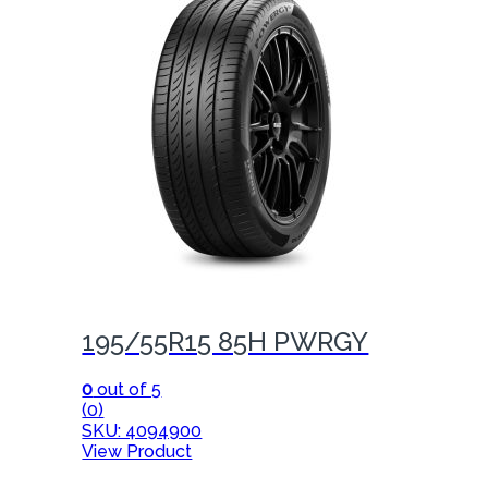
195/55R15 85H PWRGY
0
out of 5
(0)
SKU: 4094900
View Product