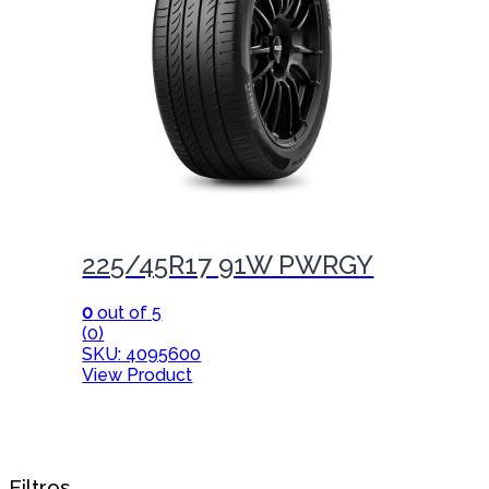
225/45R17 91W PWRGY
0
out of 5
(0)
SKU: 4095600
View Product
Filtros