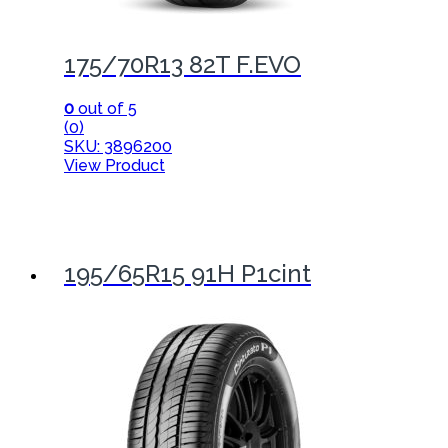
175/70R13 82T F.EVO
0
out of 5
(0)
SKU: 3896200
View Product
195/65R15 91H P1cint