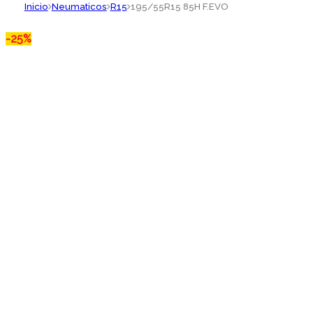
Inicio
Neumaticos
R15
195/55R15 85H F.EVO
-
25%