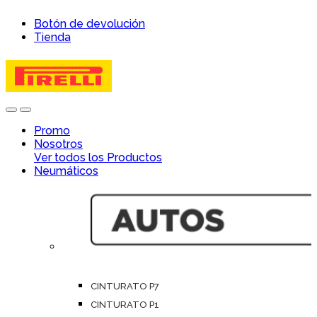
Skip
Skip
Botón de devolución
to
to
Tienda
navigation
content
Open
Close
Promo
Nosotros
Ver todos los Productos
Neumáticos
CINTURATO P7
CINTURATO P1