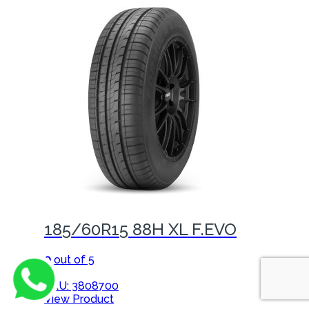
185/60R15 88H XL F.EVO
0
out of 5
(0)
SKU: 3808700
View Product