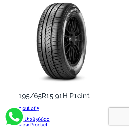
195/65R15 91H P1cint
0
out of 5
(0)
SKU: 2856600
View Product