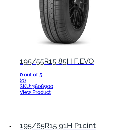
195/55R15 85H F.EVO
0
out of 5
(0)
SKU: 3808900
View Product
195/65R15 91H P1cint