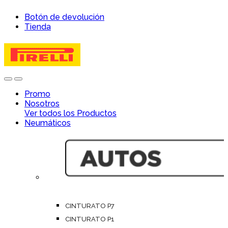
Skip
Skip
Botón de devolución
to
to
Tienda
navigation
content
Open
Close
Promo
Nosotros
Ver todos los Productos
Neumáticos
CINTURATO P7
CINTURATO P1