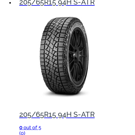
205/65R15 94H S-ATR
205/65R15 94H S-ATR
0
out of 5
(0)